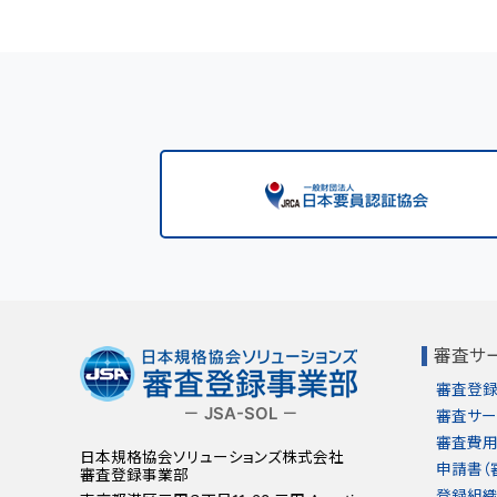
審査サ
審査登録
－ JSA-SOL －
審査サー
審査費用
日本規格協会ソリューションズ株式会社
申請書（
審査登録事業部
登録組