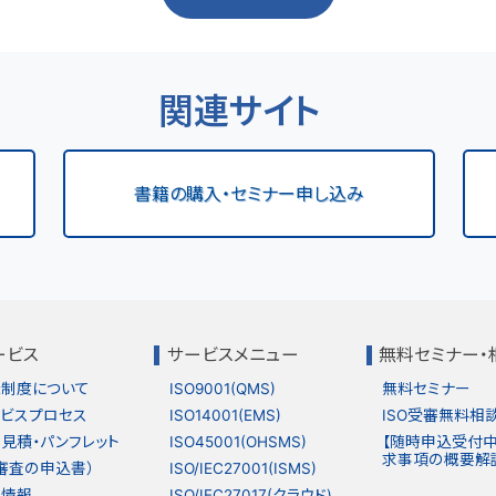
関連サイト
書籍の購入・セミナー申し込み
ービス
サービスメニュー
無料セミナー・
制度について
ISO9001(QMS)
無料セミナー
ビスプロセス
ISO14001(EMS)
ISO受審無料相
見積・パンフレット
ISO45001(OHSMS)
【随時申込受付中】
求事項の概要解
審査の申込書）
ISO/IEC27001(ISMS)
織情報
ISO/IEC27017(クラウド)